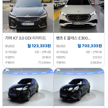
기아
K7 3.0 GDI 리미티드
벤츠
E 클래스 E300
4MATIC
월 123,333원
월 703,333원
월납입금
월납입금
초기부담금
0원 ~ 선택사항
초기부담금
0원 ~ 선택사항
차량연식
2018/3
차량연식
2025/2
주행거리
71,205Km
주행거리
5,682Km