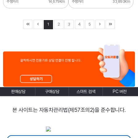
주행거리
14,679Km
주행거리
33,893Km
1
2
3
4
5
판매상담
구매상담
스마트 검색
PC 버전
본 사이트는 자동차관리법(제57조의2)을 준수합니다.