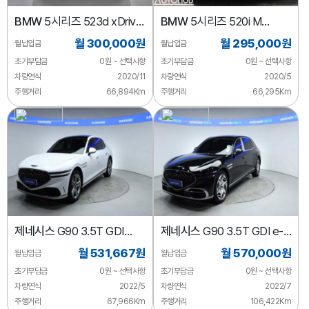
BMW
5시리즈 523d xDrive
BMW
5시리즈 520i M
M 스포츠
스포츠
월 300,000원
월 295,000원
월납입금
월납입금
초기부담금
0원 ~ 선택사항
초기부담금
0원 ~ 선택사항
차량연식
2020/11
차량연식
2020/5
주행거리
66,894Km
주행거리
66,295Km
제네시스
G90 3.5T GDI
제네시스
G90 3.5T GDI e-
AWD
S/C LWB AWD
월 531,667원
월 570,000원
월납입금
월납입금
초기부담금
0원 ~ 선택사항
초기부담금
0원 ~ 선택사항
차량연식
2022/5
차량연식
2022/7
주행거리
67,966Km
주행거리
106,422Km