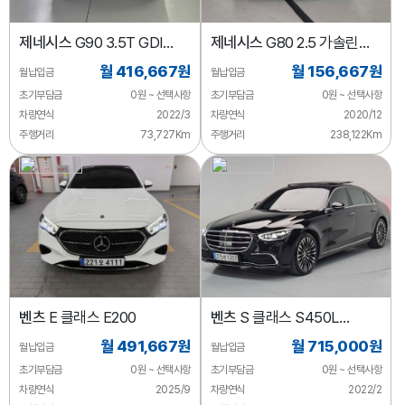
제네시스
G90 3.5T GDI
제네시스
G80 2.5 가솔린
AWD
터보 2WD
월 416,667원
월 156,667원
월납입금
월납입금
초기부담금
0원 ~ 선택사항
초기부담금
0원 ~ 선택사항
차량연식
2022/3
차량연식
2020/12
주행거리
73,727Km
주행거리
238,122Km
벤츠
E 클래스 E200
벤츠
S 클래스 S450L
4MATIC
월 491,667원
월 715,000원
월납입금
월납입금
초기부담금
0원 ~ 선택사항
초기부담금
0원 ~ 선택사항
차량연식
2025/9
차량연식
2022/2