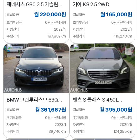
제네시스
G80 3.5 가솔린
기아
K8 2.5 2WD
터보 AWD
월 220,000원
월 165,000원
월납입금
월납입금
초기부담금
0원 ~ 선택사항
초기부담금
0원 ~ 선택사항
차량연식
2022/4
차량연식
2023/1
주행거리
187,882Km
주행거리
119,273Km
BMW
그란투리스모 630i
벤츠
S 클래스 S 450L
xDrive M 스포츠
4MATIC
월 361,667원
월 395,000원
월납입금
월납입금
초기부담금
0원 ~ 선택사항
초기부담금
0원 ~ 선택사항
차량연식
2023/1
차량연식
2020/5
주행거리
39,740Km
주행거리
124,255Km