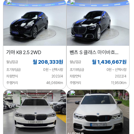
기아
K8 2.5 2WD
벤츠
S 클래스 마이바흐
S580 4MATIC
월 208,333원
월 1,436,667원
월납입금
월납입금
초기부담금
0원 ~ 선택사항
초기부담금
0원 ~ 선택사항
차량연식
2023/4
차량연식
2022/4
주행거리
46,069Km
주행거리
11,950Km