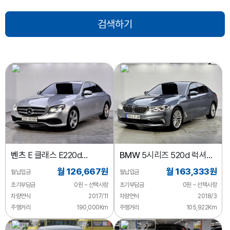
벤츠
E 클래스 E220d
BMW
5시리즈 520d 럭셔리
아방가르드
스페셜 에디션
월 126,667원
월 163,333원
월납입금
월납입금
초기부담금
0원 ~ 선택사항
초기부담금
0원 ~ 선택사항
차량연식
2017/11
차량연식
2018/3
주행거리
190,000Km
주행거리
105,922Km