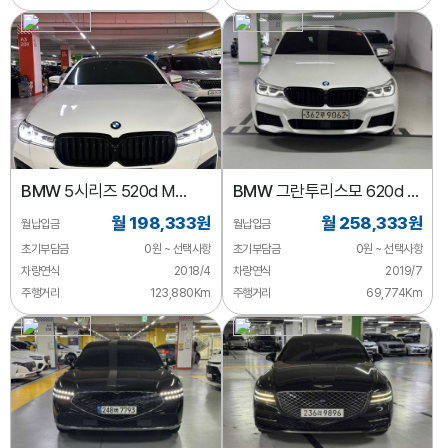
BMW
5시리즈 520d M
BMW
그란투리스모 620d M
스포츠 플러스
스포츠
월 198,333원
월 258,333원
월납입금
월납입금
초기부담금
0원 ~ 선택사항
초기부담금
0원 ~ 선택사항
차량연식
2018/4
차량연식
2019/7
주행거리
123,880Km
주행거리
69,774Km