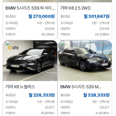
BMW
5시리즈 530i 럭셔리
기아
K8 2.5 2WD
플러스
월 270,000원
월 301,667원
월납입금
월납입금
초기부담금
0원 ~ 선택사항
초기부담금
0원 ~ 선택사항
차량연식
2020/6
차량연식
2024/9
주행거리
46,126Km
주행거리
29,338Km
기아
K8 노블레스
BMW
5시리즈 520i M
스포츠
월 228,333원
월 328,333원
월납입금
월납입금
초기부담금
0원 ~ 선택사항
초기부담금
0원 ~ 선택사항
차량연식
2022/7
차량연식
2022/7
주행거리
45,861Km
주행거리
41,834Km