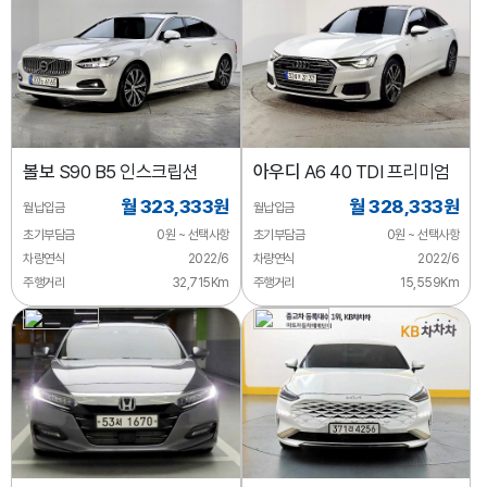
볼보
S90 B5 인스크립션
아우디
A6 40 TDI 프리미엄
월 323,333원
월 328,333원
월납입금
월납입금
초기부담금
0원 ~ 선택사항
초기부담금
0원 ~ 선택사항
차량연식
2022/6
차량연식
2022/6
주행거리
32,715Km
주행거리
15,559Km