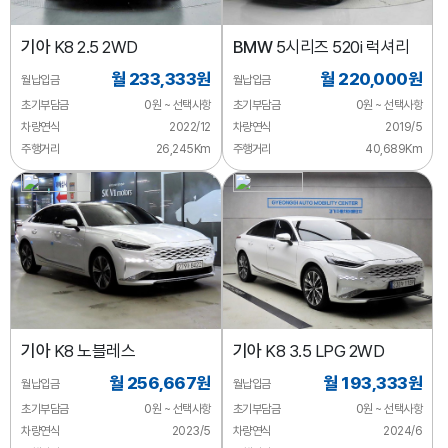
기아
K8 2.5 2WD
BMW
5시리즈 520i 럭셔리
월 233,333원
월 220,000원
월납입금
월납입금
초기부담금
0원 ~ 선택사항
초기부담금
0원 ~ 선택사항
차량연식
2022/12
차량연식
2019/5
주행거리
26,245Km
주행거리
40,689Km
기아
K8 노블레스
기아
K8 3.5 LPG 2WD
월 256,667원
월 193,333원
월납입금
월납입금
초기부담금
0원 ~ 선택사항
초기부담금
0원 ~ 선택사항
차량연식
2023/5
차량연식
2024/6