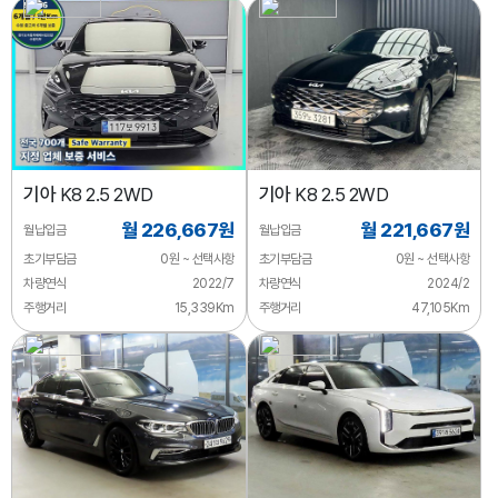
기아
K8 2.5 2WD
기아
K8 2.5 2WD
월 226,667원
월 221,667원
월납입금
월납입금
초기부담금
0원 ~ 선택사항
초기부담금
0원 ~ 선택사항
차량연식
2022/7
차량연식
2024/2
주행거리
15,339Km
주행거리
47,105Km