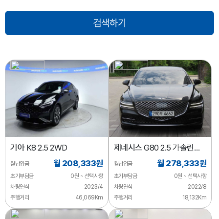
기아
K8 2.5 2WD
제네시스
G80 2.5 가솔린
터보 2WD
월 208,333원
월 278,333원
월납입금
월납입금
초기부담금
0원 ~ 선택사항
초기부담금
0원 ~ 선택사항
차량연식
2023/4
차량연식
2022/8
주행거리
46,069Km
주행거리
18,132Km