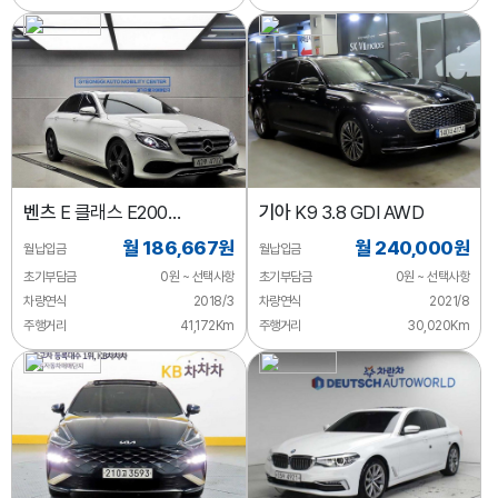
벤츠
E 클래스 E200
기아
K9 3.8 GDI AWD
아방가르드
월 186,667원
월 240,000원
월납입금
월납입금
초기부담금
0원 ~ 선택사항
초기부담금
0원 ~ 선택사항
차량연식
2018/3
차량연식
2021/8
주행거리
41,172Km
주행거리
30,020Km