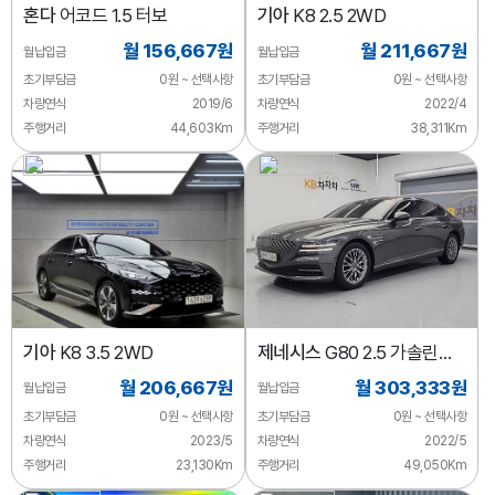
혼다
어코드 1.5 터보
기아
K8 2.5 2WD
월 156,667원
월 211,667원
월납입금
월납입금
초기부담금
0원 ~ 선택사항
초기부담금
0원 ~ 선택사항
차량연식
2019/6
차량연식
2022/4
주행거리
44,603Km
주행거리
38,311Km
기아
K8 3.5 2WD
제네시스
G80 2.5 가솔린
터보 2WD
월 206,667원
월 303,333원
월납입금
월납입금
초기부담금
0원 ~ 선택사항
초기부담금
0원 ~ 선택사항
차량연식
2023/5
차량연식
2022/5
주행거리
23,130Km
주행거리
49,050Km