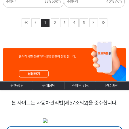
주행거리
23,956Km
주행거리
40,187Km
1
2
3
4
5
판매상담
구매상담
스마트 검색
PC 버전
본 사이트는 자동차관리법(제57조의2)을 준수합니다.