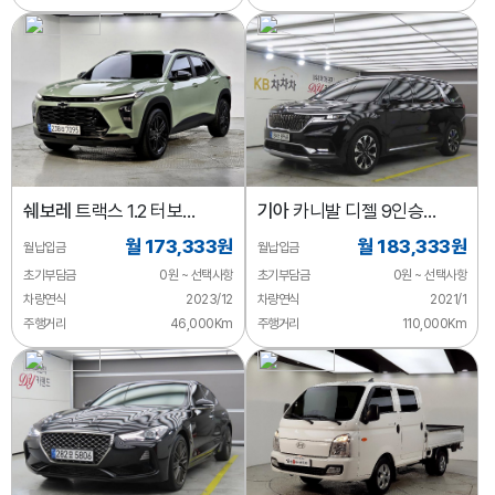
쉐보레
트랙스 1.2 터보
기아
카니발 디젤 9인승
액티브
노블레스
월 173,333원
월 183,333원
월납입금
월납입금
초기부담금
0원 ~ 선택사항
초기부담금
0원 ~ 선택사항
차량연식
2023/12
차량연식
2021/1
주행거리
46,000Km
주행거리
110,000Km