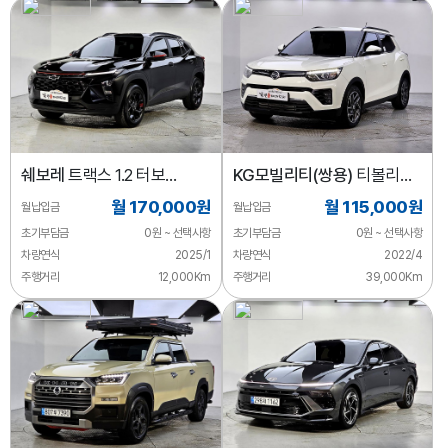
쉐보레
트랙스 1.2 터보
KG모빌리티(쌍용)
티볼리
레드라인
2WD 가솔린 1.5
월 170,000원
월 115,000원
월납입금
월납입금
초기부담금
0원 ~ 선택사항
초기부담금
0원 ~ 선택사항
차량연식
2025/1
차량연식
2022/4
주행거리
12,000Km
주행거리
39,000Km