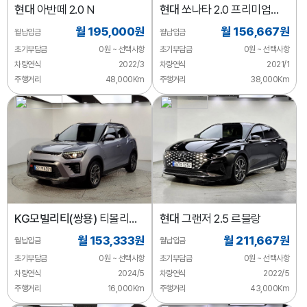
현대
아반떼 2.0 N
현대
쏘나타 2.0 프리미엄
패밀리
월 195,000원
월 156,667원
월납입금
월납입금
초기부담금
0원 ~ 선택사항
초기부담금
0원 ~ 선택사항
차량연식
2022/3
차량연식
2021/1
주행거리
48,000Km
주행거리
38,000Km
KG모빌리티(쌍용)
티볼리
현대
그랜저 2.5 르블랑
2WD 가솔린 1.6
월 153,333원
월 211,667원
월납입금
월납입금
초기부담금
0원 ~ 선택사항
초기부담금
0원 ~ 선택사항
차량연식
2024/5
차량연식
2022/5
주행거리
16,000Km
주행거리
43,000Km