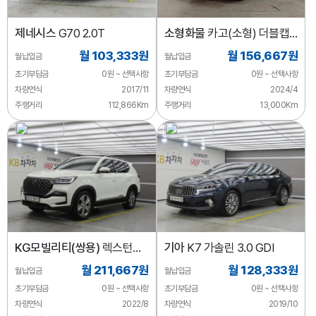
제네시스
G70 2.0T
소형화물
카고(소형) 더블캡/
초장축/2WD
월 103,333원
월 156,667원
월납입금
월납입금
초기부담금
0원 ~ 선택사항
초기부담금
0원 ~ 선택사항
차량연식
2017/11
차량연식
2024/4
주행거리
112,866Km
주행거리
13,000Km
KG모빌리티(쌍용)
렉스턴
기아
K7 가솔린 3.0 GDI
디젤 2.2 4WD 시그니처
월 211,667원
월 128,333원
월납입금
월납입금
초기부담금
0원 ~ 선택사항
초기부담금
0원 ~ 선택사항
차량연식
2022/8
차량연식
2019/10