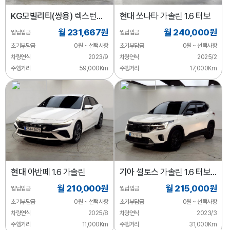
KG모빌리티(쌍용)
렉스턴
현대
쏘나타 가솔린 1.6 터보
디젤 2.2 4WD
월 231,667원
월 240,000원
월납입금
월납입금
초기부담금
0원 ~ 선택사항
초기부담금
0원 ~ 선택사항
차량연식
2023/9
차량연식
2025/2
주행거리
59,000Km
주행거리
17,000Km
현대
아반떼 1.6 가솔린
기아
셀토스 가솔린 1.6 터보
2WD
월 210,000원
월 215,000원
월납입금
월납입금
초기부담금
0원 ~ 선택사항
초기부담금
0원 ~ 선택사항
차량연식
2025/8
차량연식
2023/3
주행거리
11,000Km
주행거리
31,000Km