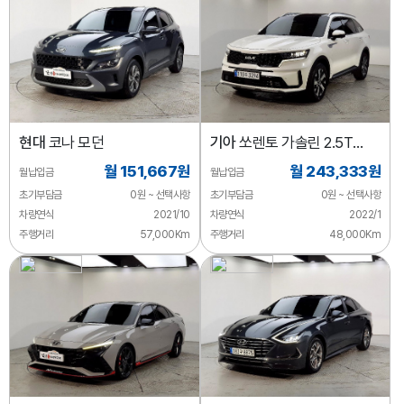
현대
코나 모던
기아
쏘렌토 가솔린 2.5T
2WD 노블레스
월 151,667원
월 243,333원
월납입금
월납입금
초기부담금
0원 ~ 선택사항
초기부담금
0원 ~ 선택사항
차량연식
2021/10
차량연식
2022/1
주행거리
57,000Km
주행거리
48,000Km