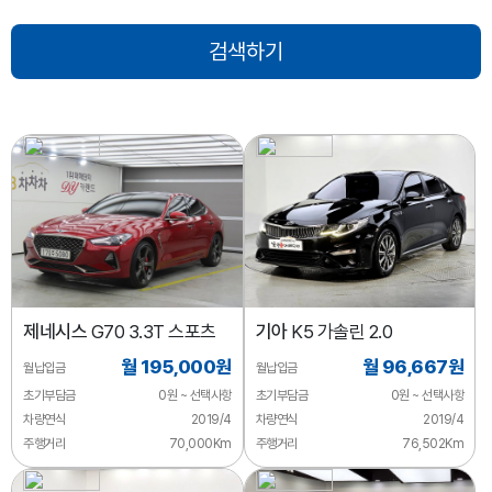
제네시스
G70 3.3T 스포츠
기아
K5 가솔린 2.0
월 195,000원
월 96,667원
월납입금
월납입금
초기부담금
0원 ~ 선택사항
초기부담금
0원 ~ 선택사항
차량연식
2019/4
차량연식
2019/4
주행거리
70,000Km
주행거리
76,502Km