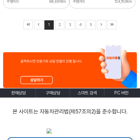
주행거리
98,461Km
주행거리
124,150Km
1
2
3
4
5
판매상담
구매상담
스마트 검색
PC 버전
본 사이트는 자동차관리법(제57조의2)을 준수합니다.