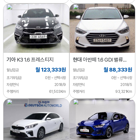
기아
K3 1.6 프레스티지
현대
아반떼 1.6 GDI 밸류
플러스
월 123,333원
월 88,333원
월납입금
월납입금
초기부담금
0원 ~ 선택사항
초기부담금
0원 ~ 선택사항
차량연식
2018/9
차량연식
2018/5
주행거리
61,503Km
주행거리
93,321Km