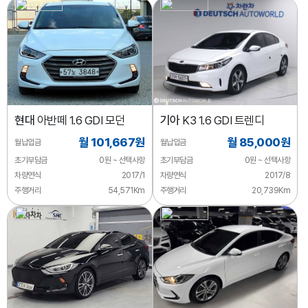
현대
아반떼 1.6 GDI 모던
기아
K3 1.6 GDI 트렌디
월 101,667원
월 85,000원
월납입금
월납입금
초기부담금
0원 ~ 선택사항
초기부담금
0원 ~ 선택사항
차량연식
2017/1
차량연식
2017/8
주행거리
54,571Km
주행거리
20,739Km