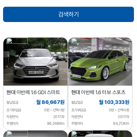
현대
아반떼 1.6 GDI 스마트
현대
아반떼 1.6 터보 스포츠
월 86,667원
월 103,333원
월납입금
월납입금
초기부담금
0원 ~ 선택사항
초기부담금
0원 ~ 선택사항
차량연식
2017/9
차량연식
2017/9
주행거리
86,368Km
주행거리
84,212Km