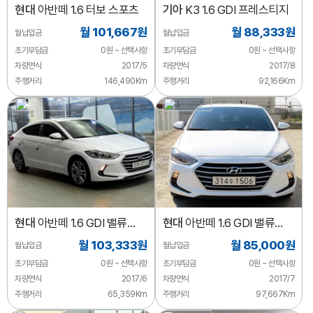
현대
아반떼 1.6 터보 스포츠
기아
K3 1.6 GDI 프레스티지
월 101,667원
월 88,333원
월납입금
월납입금
초기부담금
0원 ~ 선택사항
초기부담금
0원 ~ 선택사항
차량연식
2017/5
차량연식
2017/8
주행거리
146,490Km
주행거리
92,166Km
현대
아반떼 1.6 GDI 밸류
현대
아반떼 1.6 GDI 밸류
플러스
플러스
월 103,333원
월 85,000원
월납입금
월납입금
초기부담금
0원 ~ 선택사항
초기부담금
0원 ~ 선택사항
차량연식
2017/6
차량연식
2017/7
주행거리
65,359Km
주행거리
97,667Km