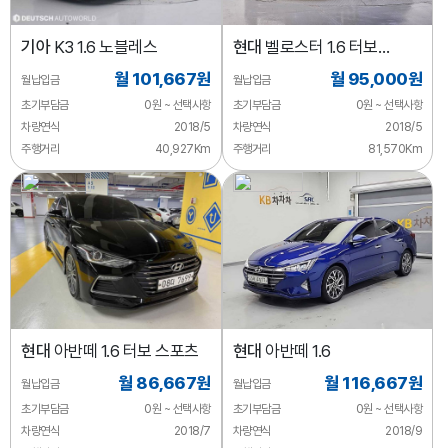
기아
K3 1.6 노블레스
현대
벨로스터 1.6 터보
스포츠 코어
월 101,667원
월 95,000원
월납입금
월납입금
초기부담금
0원 ~ 선택사항
초기부담금
0원 ~ 선택사항
차량연식
2018/5
차량연식
2018/5
주행거리
40,927Km
주행거리
81,570Km
현대
아반떼 1.6 터보 스포츠
현대
아반떼 1.6
월 86,667원
월 116,667원
월납입금
월납입금
초기부담금
0원 ~ 선택사항
초기부담금
0원 ~ 선택사항
차량연식
2018/7
차량연식
2018/9