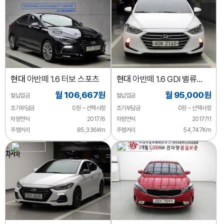
현대
아반떼 1.6 터보 스포츠
현대
아반떼 1.6 GDI 밸류
플러스
월 106,667원
월 95,000원
월납입금
월납입금
초기부담금
0원 ~ 선택사항
초기부담금
0원 ~ 선택사항
차량연식
2017/6
차량연식
2017/11
주행거리
85,336Km
주행거리
54,747Km