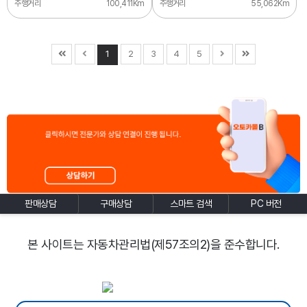
주행거리
100,411Km
주행거리
55,062Km
1
2
3
4
5
판매상담
구매상담
스마트 검색
PC 버전
본 사이트는 자동차관리법(제57조의2)을 준수합니다.