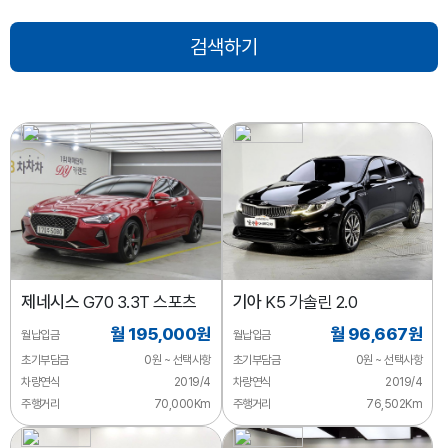
제네시스
G70 3.3T 스포츠
기아
K5 가솔린 2.0
월 195,000원
월 96,667원
월납입금
월납입금
초기부담금
0원 ~ 선택사항
초기부담금
0원 ~ 선택사항
차량연식
2019/4
차량연식
2019/4
주행거리
70,000Km
주행거리
76,502Km