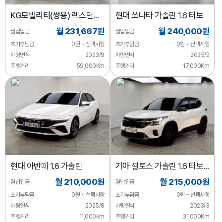
KG모빌리티(쌍용)
렉스턴
현대
쏘나타 가솔린 1.6 터보
디젤 2.2 4WD
월 231,667원
월 240,000원
월납입금
월납입금
초기부담금
0원 ~ 선택사항
초기부담금
0원 ~ 선택사항
차량연식
2023/9
차량연식
2025/2
주행거리
59,000Km
주행거리
17,000Km
현대
아반떼 1.6 가솔린
기아
셀토스 가솔린 1.6 터보
2WD
월 210,000원
월 215,000원
월납입금
월납입금
초기부담금
0원 ~ 선택사항
초기부담금
0원 ~ 선택사항
차량연식
2025/8
차량연식
2023/3
주행거리
11,000Km
주행거리
31,000Km