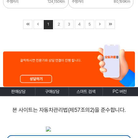
주행거리
124,150Km
주행거리
80,199Km
1
2
3
4
5
판매상담
구매상담
스마트 검색
PC 버전
본 사이트는 자동차관리법(제57조의2)을 준수합니다.