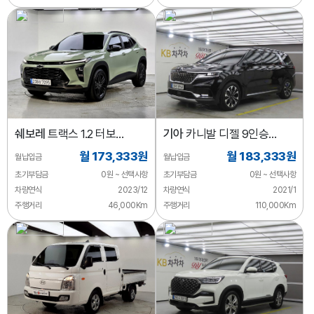
쉐보레
트랙스 1.2 터보
기아
카니발 디젤 9인승
액티브
노블레스
월 173,333원
월 183,333원
월납입금
월납입금
초기부담금
0원 ~ 선택사항
초기부담금
0원 ~ 선택사항
차량연식
2023/12
차량연식
2021/1
주행거리
46,000Km
주행거리
110,000Km