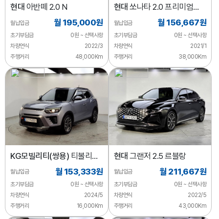
현대
아반떼 2.0 N
현대
쏘나타 2.0 프리미엄
패밀리
월 195,000원
월 156,667원
월납입금
월납입금
초기부담금
0원 ~ 선택사항
초기부담금
0원 ~ 선택사항
차량연식
2022/3
차량연식
2021/1
주행거리
48,000Km
주행거리
38,000Km
KG모빌리티(쌍용)
티볼리
현대
그랜저 2.5 르블랑
2WD 가솔린 1.6
월 153,333원
월 211,667원
월납입금
월납입금
초기부담금
0원 ~ 선택사항
초기부담금
0원 ~ 선택사항
차량연식
2024/5
차량연식
2022/5
주행거리
16,000Km
주행거리
43,000Km