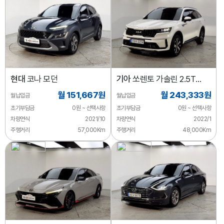
현대
코나 모던
기아
쏘렌토 가솔린 2.5T
2WD 노블레스
월 151,667원
월 243,333원
월납입금
월납입금
초기부담금
0원 ~ 선택사항
초기부담금
0원 ~ 선택사항
차량연식
2021/10
차량연식
2022/1
주행거리
57,000Km
주행거리
48,000Km