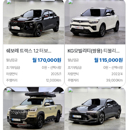
쉐보레
트랙스 1.2 터보
KG모빌리티(쌍용)
티볼리
레드라인
2WD 가솔린 1.5
월 170,000원
월 115,000원
월납입금
월납입금
초기부담금
0원 ~ 선택사항
초기부담금
0원 ~ 선택사항
차량연식
2025/1
차량연식
2022/4
주행거리
12,000Km
주행거리
39,000Km