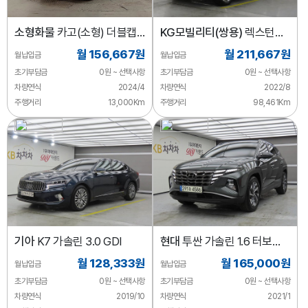
소형화물
카고(소형) 더블캡/
KG모빌리티(쌍용)
렉스턴
초장축/2WD
디젤 2.2 4WD 시그니처
월 156,667원
월 211,667원
월납입금
월납입금
초기부담금
0원 ~ 선택사항
초기부담금
0원 ~ 선택사항
차량연식
2024/4
차량연식
2022/8
주행거리
13,000Km
주행거리
98,461Km
기아
K7 가솔린 3.0 GDI
현대
투싼 가솔린 1.6 터보
2WD 프리미엄
월 128,333원
월 165,000원
월납입금
월납입금
초기부담금
0원 ~ 선택사항
초기부담금
0원 ~ 선택사항
차량연식
2019/10
차량연식
2021/1