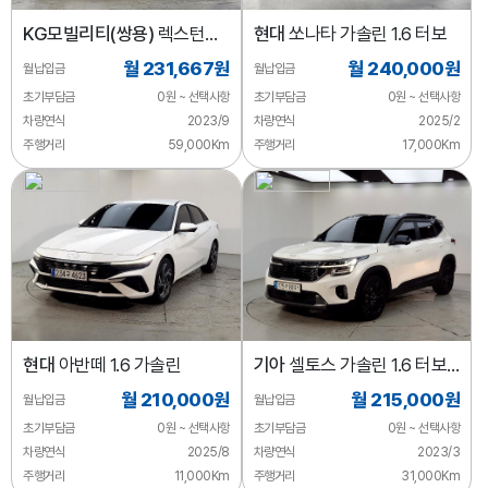
KG모빌리티(쌍용)
렉스턴
현대
쏘나타 가솔린 1.6 터보
디젤 2.2 4WD
월 231,667원
월 240,000원
월납입금
월납입금
초기부담금
0원 ~ 선택사항
초기부담금
0원 ~ 선택사항
차량연식
2023/9
차량연식
2025/2
주행거리
59,000Km
주행거리
17,000Km
현대
아반떼 1.6 가솔린
기아
셀토스 가솔린 1.6 터보
2WD
월 210,000원
월 215,000원
월납입금
월납입금
초기부담금
0원 ~ 선택사항
초기부담금
0원 ~ 선택사항
차량연식
2025/8
차량연식
2023/3
주행거리
11,000Km
주행거리
31,000Km