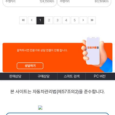
주행거리
124,150Km
주행거리
80,199Km
1
2
3
4
5
판매상담
구매상담
스마트 검색
PC 버전
본 사이트는 자동차관리법(제57조의2)을 준수합니다.