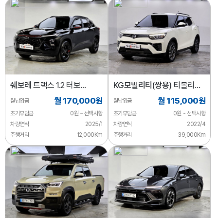
쉐보레
트랙스 1.2 터보
KG모빌리티(쌍용)
티볼리
레드라인
2WD 가솔린 1.5
월 170,000원
월 115,000원
월납입금
월납입금
초기부담금
0원 ~ 선택사항
초기부담금
0원 ~ 선택사항
차량연식
2025/1
차량연식
2022/4
주행거리
12,000Km
주행거리
39,000Km