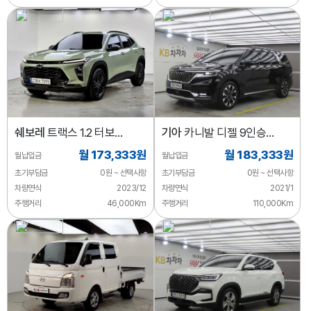
쉐보레
트랙스 1.2 터보
기아
카니발 디젤 9인승
액티브
노블레스
월 173,333원
월 183,333원
월납입금
월납입금
초기부담금
0원 ~ 선택사항
초기부담금
0원 ~ 선택사항
차량연식
2023/12
차량연식
2021/1
주행거리
46,000Km
주행거리
110,000Km