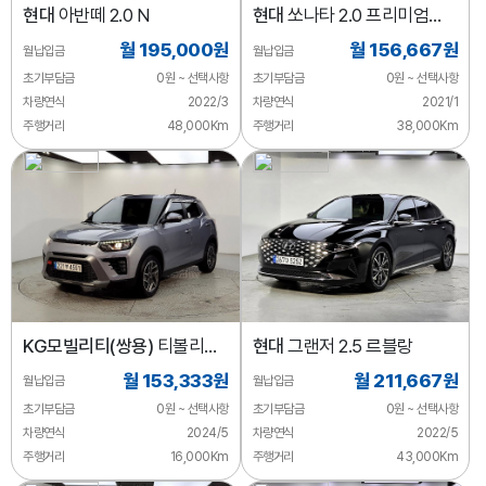
현대
아반떼 2.0 N
현대
쏘나타 2.0 프리미엄
패밀리
월 195,000원
월 156,667원
월납입금
월납입금
초기부담금
0원 ~ 선택사항
초기부담금
0원 ~ 선택사항
차량연식
2022/3
차량연식
2021/1
주행거리
48,000Km
주행거리
38,000Km
KG모빌리티(쌍용)
티볼리
현대
그랜저 2.5 르블랑
2WD 가솔린 1.6
월 153,333원
월 211,667원
월납입금
월납입금
초기부담금
0원 ~ 선택사항
초기부담금
0원 ~ 선택사항
차량연식
2024/5
차량연식
2022/5
주행거리
16,000Km
주행거리
43,000Km