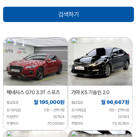
제네시스
G70 3.3T 스포츠
기아
K5 가솔린 2.0
월 195,000원
월 96,667원
월납입금
월납입금
초기부담금
0원 ~ 선택사항
초기부담금
0원 ~ 선택사항
차량연식
2019/4
차량연식
2019/4
주행거리
70,000Km
주행거리
76,502Km