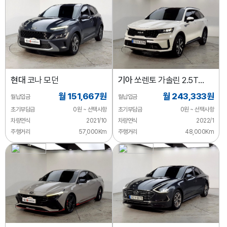
현대
코나 모던
기아
쏘렌토 가솔린 2.5T
2WD 노블레스
월 151,667원
월 243,333원
월납입금
월납입금
초기부담금
0원 ~ 선택사항
초기부담금
0원 ~ 선택사항
차량연식
2021/10
차량연식
2022/1
주행거리
57,000Km
주행거리
48,000Km