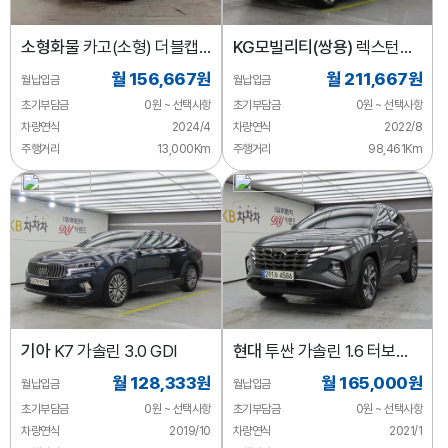
소형화물
카고(소형) 더블캡/
KG모빌리티(쌍용)
렉스턴
초장축/2WD
디젤 2.2 4WD 시그니처
월 156,667원
월 211,667원
월납입금
월납입금
초기부담금
0원 ~ 선택사항
초기부담금
0원 ~ 선택사항
차량연식
2024/4
차량연식
2022/8
주행거리
13,000Km
주행거리
98,461Km
기아
K7 가솔린 3.0 GDI
현대
투싼 가솔린 1.6 터보
2WD 프리미엄
월 128,333원
월 165,000원
월납입금
월납입금
초기부담금
0원 ~ 선택사항
초기부담금
0원 ~ 선택사항
차량연식
2019/10
차량연식
2021/1