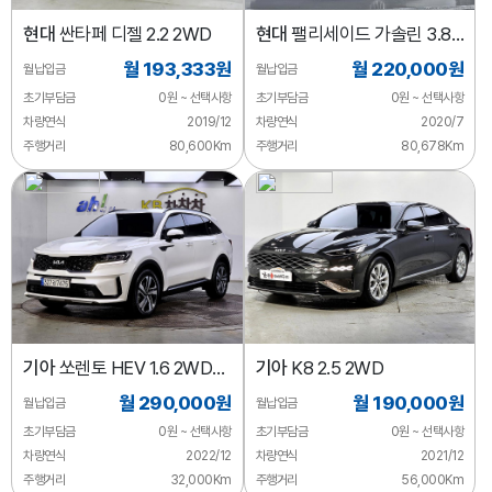
현대
싼타페 디젤 2.2 2WD
현대
팰리세이드 가솔린 3.8
4WD
월 193,333원
월 220,000원
월납입금
월납입금
초기부담금
0원 ~ 선택사항
초기부담금
0원 ~ 선택사항
차량연식
2019/12
차량연식
2020/7
주행거리
80,600Km
주행거리
80,678Km
기아
쏘렌토 HEV 1.6 2WD
기아
K8 2.5 2WD
그래비티
월 290,000원
월 190,000원
월납입금
월납입금
초기부담금
0원 ~ 선택사항
초기부담금
0원 ~ 선택사항
차량연식
2022/12
차량연식
2021/12
주행거리
32,000Km
주행거리
56,000Km