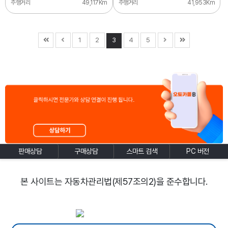
주행거리
49,117Km
주행거리
41,953Km
1
2
3
4
5
판매상담
구매상담
스마트 검색
PC 버전
본 사이트는 자동차관리법(제57조의2)을 준수합니다.