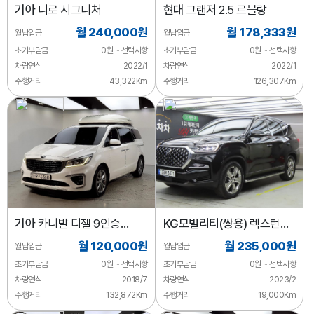
기아
니로 시그니처
현대
그랜저 2.5 르블랑
월 240,000원
월 178,333원
월납입금
월납입금
초기부담금
0원 ~ 선택사항
초기부담금
0원 ~ 선택사항
차량연식
2022/1
차량연식
2022/1
주행거리
43,322Km
주행거리
126,307Km
기아
카니발 디젤 9인승
KG모빌리티(쌍용)
렉스턴
프레스티지
디젤 2.2 4WD 프레스티지
월 120,000원
월 235,000원
월납입금
월납입금
초기부담금
0원 ~ 선택사항
초기부담금
0원 ~ 선택사항
차량연식
2018/7
차량연식
2023/2
주행거리
132,872Km
주행거리
19,000Km