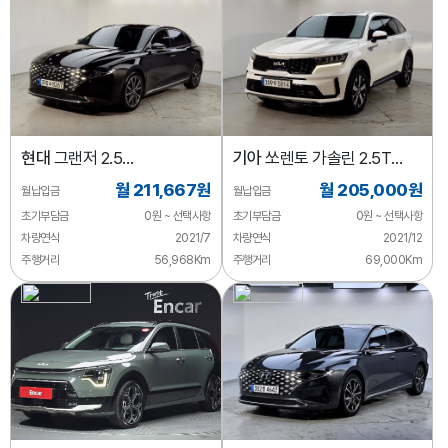
현대
그랜저 2.5
기아
쏘렌토 가솔린 2.5T
익스클루시브
4WD 트렌디
월 211,667원
월 205,000원
월납입금
월납입금
초기부담금
0원 ~ 선택사항
초기부담금
0원 ~ 선택사항
차량연식
2021/7
차량연식
2021/12
주행거리
56,968Km
주행거리
69,000Km