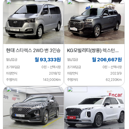
현대
스타렉스 2WD 밴 3인승
KG모빌리티(쌍용)
렉스턴
디젤 2.2 4WD
월 93,333원
월 206,667원
월납입금
월납입금
초기부담금
0원 ~ 선택사항
초기부담금
0원 ~ 선택사항
차량연식
2018/12
차량연식
2023/9
주행거리
143,000Km
주행거리
62,230Km