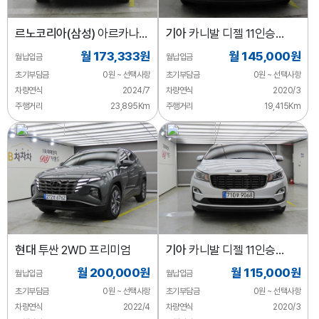
르노코리아(삼성)
아르카나
기아
카니발 디젤 11인승
1.6 GTe E-TECH 테크노
디럭스
월 173,333원
월 145,000원
월납입금
월납입금
초기부담금
0원 ~ 선택사항
초기부담금
0원 ~ 선택사항
차량연식
2024/7
차량연식
2020/3
주행거리
23,895Km
주행거리
19,415Km
현대
투싼 2WD 프리미엄
기아
카니발 디젤 11인승
디럭스
월 200,000원
월 115,000원
월납입금
월납입금
초기부담금
0원 ~ 선택사항
초기부담금
0원 ~ 선택사항
차량연식
2022/4
차량연식
2020/3