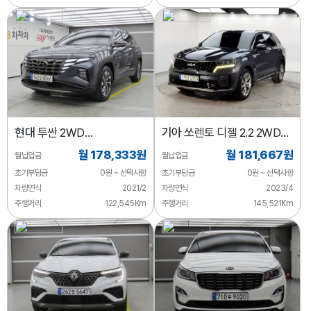
현대
투싼 2WD
기아
쏘렌토 디젤 2.2 2WD
인스퍼레이션
프레스티지
월 178,333원
월 181,667원
월납입금
월납입금
초기부담금
0원 ~ 선택사항
초기부담금
0원 ~ 선택사항
차량연식
2021/2
차량연식
2023/4
주행거리
122,545Km
주행거리
145,521Km