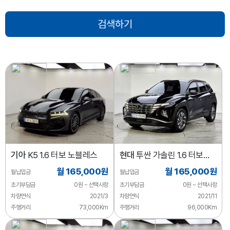
기아
K5 1.6 터보 노블레스
현대
투싼 가솔린 1.6 터보
2WD 프리미엄
월 165,000원
월 165,000원
월납입금
월납입금
초기부담금
0원 ~ 선택사항
초기부담금
0원 ~ 선택사항
차량연식
2021/3
차량연식
2021/11
주행거리
73,000Km
주행거리
96,000Km