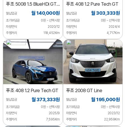
푸조
5008 1.5 BlueHDi GT
푸조
408 1.2 Pure Tech GT
Line
월 140,000원
월 303,333원
월납입금
월납입금
초기부담금
0원 ~ 선택사항
초기부담금
0원 ~ 선택사항
차량연식
2020/12
차량연식
2024/4
주행거리
118,452Km
주행거리
4,717Km
푸조
408 1.2 Pure Tech GT
푸조
2008 GT Line
월 373,333원
월 195,000원
월납입금
월납입금
초기부담금
0원 ~ 선택사항
초기부담금
0원 ~ 선택사항
차량연식
2025/9
차량연식
2023/12
주행거리
7,595Km
주행거리
22,959Km