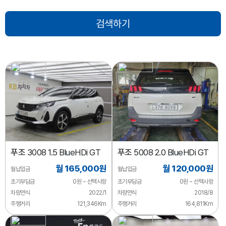
푸조
3008 1.5 BlueHDi GT
푸조
5008 2.0 BlueHDi GT
월 165,000원
월 120,000원
월납입금
월납입금
초기부담금
0원 ~ 선택사항
초기부담금
0원 ~ 선택사항
차량연식
2022/1
차량연식
2018/8
주행거리
121,346Km
주행거리
164,811Km