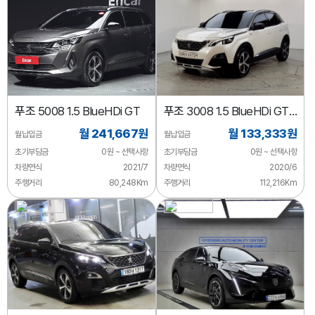
푸조
5008 1.5 BlueHDi GT
푸조
3008 1.5 BlueHDi GT
Line
월 241,667원
월 133,333원
월납입금
월납입금
초기부담금
0원 ~ 선택사항
초기부담금
0원 ~ 선택사항
차량연식
2021/7
차량연식
2020/6
주행거리
80,248Km
주행거리
112,216Km