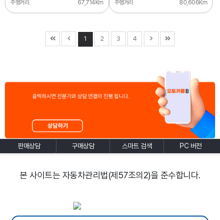
주행거리
67,714Km
주행거리
80,606Km
1
2
3
4
판매상담
구매상담
스마트 검색
PC 버전
본 사이트는 자동차관리법(제57조의2)을 준수합니다.