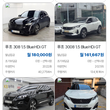
푸조
308 1.5 BlueHDi GT
푸조
3008 1.5 BlueHDi GT
월 180,000원
월 161,667원
월납입금
월납입금
초기부담금
0원 ~ 선택사항
초기부담금
0원 ~ 선택사항
차량연식
2022/8
차량연식
2021/6
주행거리
40,275Km
주행거리
134,161Km