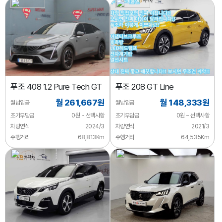
푸조
408 1.2 Pure Tech GT
푸조
208 GT Line
월 261,667원
월 148,333원
월납입금
월납입금
초기부담금
0원 ~ 선택사항
초기부담금
0원 ~ 선택사항
차량연식
2024/3
차량연식
2021/3
주행거리
68,813Km
주행거리
64,535Km