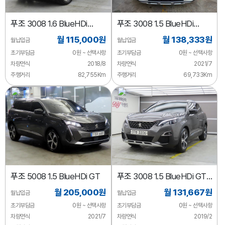
푸조
3008 1.6 BlueHDi
푸조
3008 1.5 BlueHDi
알뤼르
알뤼르
월 115,000원
월 138,333원
월납입금
월납입금
초기부담금
0원 ~ 선택사항
초기부담금
0원 ~ 선택사항
차량연식
2018/8
차량연식
2021/7
주행거리
82,755Km
주행거리
69,733Km
푸조
5008 1.5 BlueHDi GT
푸조
3008 1.5 BlueHDi GT
Line
월 205,000원
월 131,667원
월납입금
월납입금
초기부담금
0원 ~ 선택사항
초기부담금
0원 ~ 선택사항
차량연식
2021/7
차량연식
2019/2