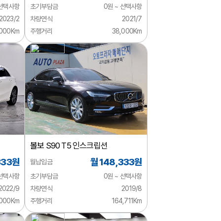
 선택사항
초기부담금
0원 ~ 선택사항
2023/2
차량연식
2021/7
,000Km
주행거리
38,000Km
볼보
S90 T5 인스크립션
333원
월 148,333원
월납입금
 선택사항
초기부담금
0원 ~ 선택사항
2022/9
차량연식
2019/8
,000Km
주행거리
164,711Km