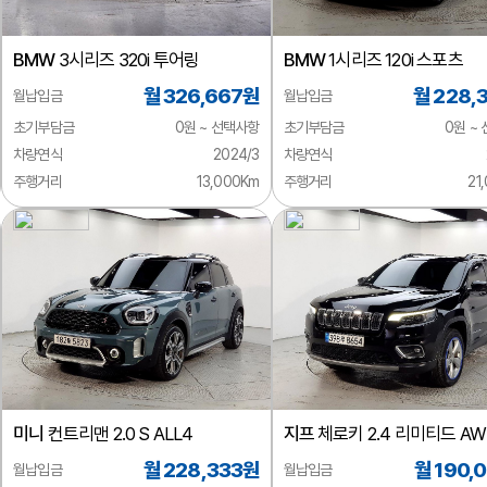
BMW
3시리즈 320i 투어링
BMW
1시리즈 120i 스포츠
월 326,667원
월 228,
월납입금
월납입금
초기부담금
0원 ~ 선택사항
초기부담금
0원 ~
차량연식
2024/3
차량연식
주행거리
13,000Km
주행거리
21
미니
컨트리맨 2.0 S ALL4
지프
체로키 2.4 리미티드 AW
월 228,333원
월 190,
월납입금
월납입금