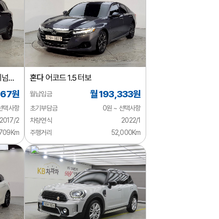
티넘
혼다
어코드 1.5 터보
667원
월 193,333원
월납입금
 선택사항
초기부담금
0원 ~ 선택사항
2017/2
차량연식
2022/1
,709Km
주행거리
52,000Km