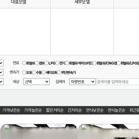
대표모델
세부모델
연료
휘발유
경유
LPG
전기
휘발유 하이브리드
휘발유/CNG겸
휘발유/LPG
변속기
오토
수동
세미오토
무단변속기
색상
검색어
가격낮은순
가격높은순
짧은거리순
긴거리순
연식낮은순
연식높은순
최근