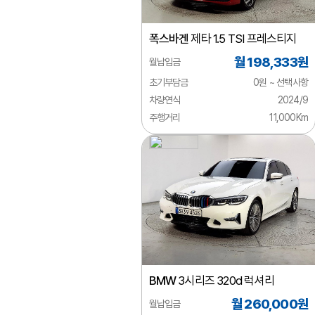
미쯔오카
폭스바겐
제타 1.5 TSI 프레스티지
벤틀리
월 198,333원
월납입금
부가티
초기부담금
0원 ~ 선택사항
북기은상
차량연식
2024/9
주행거리
11,000Km
뷰익
사브
사이언
선롱버스
스마트
스바루
BMW
3시리즈 320d 럭셔리
스즈키
월 260,000원
월납입금
시보레