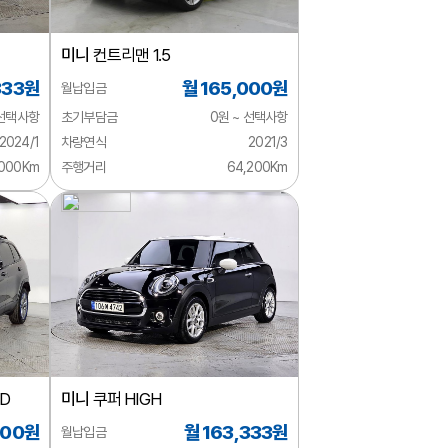
미니
컨트리맨 1.5
333원
월 165,000원
월납입금
 선택사항
초기부담금
0원 ~ 선택사항
2024/1
차량연식
2021/3
,000Km
주행거리
64,200Km
D
미니
쿠퍼 HIGH
000원
월 163,333원
월납입금