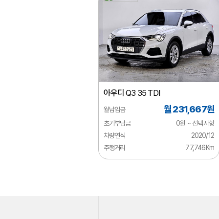
지리
지프
쯔더우
캐딜락
크라이슬러
아우디
Q3 35 TDI
테슬라
월 231,667원
월납입금
토요타
초기부담금
0원 ~ 선택사항
페라리
차량연식
2020/12
주행거리
77,746Km
포드
포르쉐
포톤
폰티악