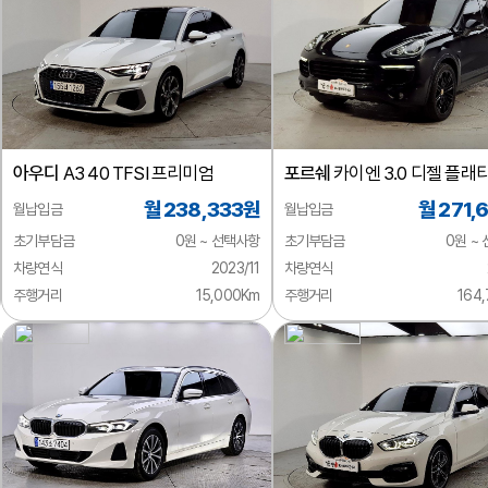
아우디
A3 40 TFSI 프리미엄
포르쉐
카이엔 3.0 디젤 플래
에디션
월 238,333원
월 271,
월납입금
월납입금
초기부담금
0원 ~ 선택사항
초기부담금
0원 ~
차량연식
2023/11
차량연식
주행거리
15,000Km
주행거리
164