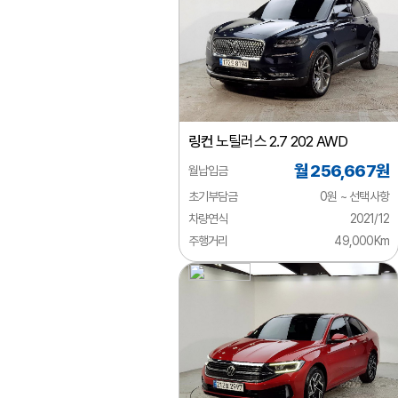
람보르기니
렉서스
로버
로터스
링컨
노틸러스 2.7 202 AWD
롤스로이스
월 256,667원
월납입금
르노
초기부담금
0원 ~ 선택사항
링컨
차량연식
2021/12
주행거리
49,000Km
마세라티
마이바흐
마쯔다
맥라렌
미쯔비시