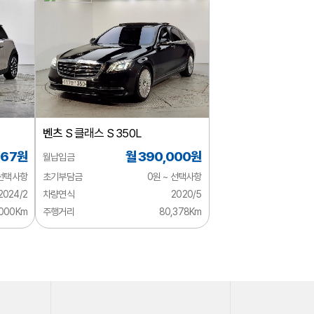
벤츠
S 클래스 S 350L
667원
월 390,000원
월납입금
 선택사항
초기부담금
0원 ~ 선택사항
2024/2
차량연식
2020/5
,000Km
주행거리
80,378Km