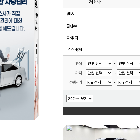
제조사
벤츠
BMW
아우디
폭스바겐
미니
~
연식
~
가격
볼보
~
주행거리
랜드로버
닛산
다이하쓰
다찌
동풍소콘