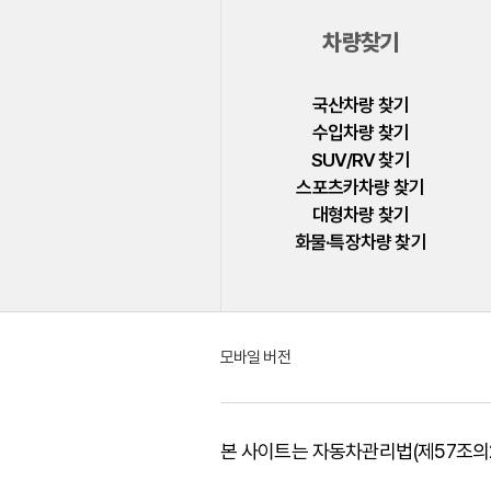
폴스타
차량찾기
푸조
피아트
국산차량 찾기
수입차량 찾기
허머
SUV/RV 찾기
혼다
스포츠카차량 찾기
대형차량 찾기
BYD
화물·특장차량 찾기
GMC
LEVC
모바일 버전
본 사이트는 자동차관리법(제57조의2