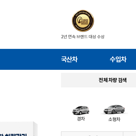
국산차
수입차
전체 차량 검색
경차
소형차