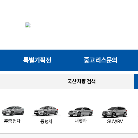
특별기획전
중고리스문의
국산 차량 검색
대형차
준중형차
SUV/RV
중형차