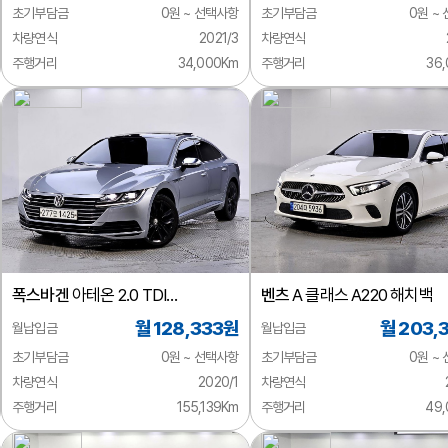
초기부담금
0원 ~ 선택사항
초기부담금
0원 ~
차량연식
2021/3
차량연식
주행거리
34,000Km
주행거리
36
폭스바겐
아테온 2.0 TDI
벤츠
A 클래스 A220 해치백
프레스티지
월 128,333원
월 203,
월납입금
월납입금
초기부담금
0원 ~ 선택사항
초기부담금
0원 ~
차량연식
2020/1
차량연식
주행거리
155,139Km
주행거리
49