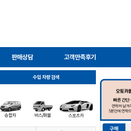
판매상담
고객만족후기
수입 차량 검색
버스/화물
승합차
스포츠카
구매