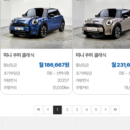
미니
쿠퍼 클래식
미니
쿠퍼 클래식
월 186,667원
월 231,
월납입금
월납입금
초기부담금
0원 ~ 선택사항
초기부담금
0원 ~
차량연식
2021/7
차량연식
주행거리
51,000Km
주행거리
18
1
2
3
4
5