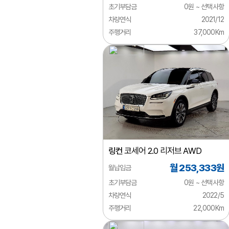
초기부담금
0원 ~ 선택사항
시트로엥
차량연식
2021/12
주행거리
37,000Km
알파로메오
애스턴마틴
어큐라
오펠
올즈모빌
이네오스
링컨
코세어 2.0 리저브 AWD
이베코
월 253,333원
월납입금
이스즈
초기부담금
0원 ~ 선택사항
인피니티
차량연식
2022/5
주행거리
22,000Km
재규어