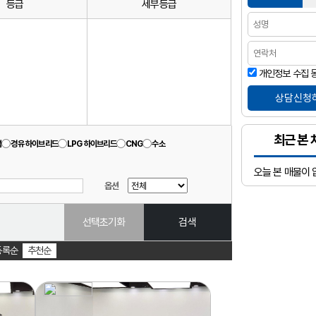
등급
세부등급
개인정보 수집 
최근 본 
겸
경유 하이브리드
LPG 하이브리드
CNG
수소
오늘 본 매물이 
옵션
선택초기화
검색
등록순
추천순