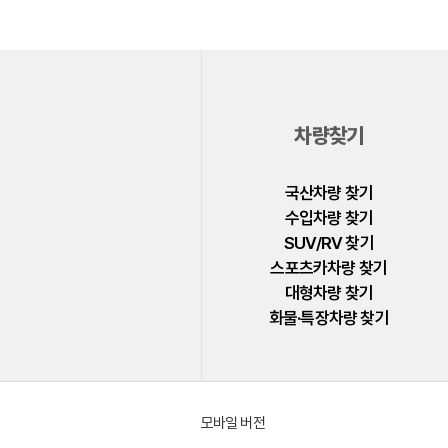
벤츠
BMW
아우디
폭스바겐
차량찾기
미니
국산차량 찾기
볼보
수입차량 찾기
SUV/RV 찾기
랜드로버
스포츠카차량 찾기
닛산
대형차량 찾기
화물·특장차량 찾기
다이하쓰
다찌
동풍소콘
모바일 버전
람보르기니