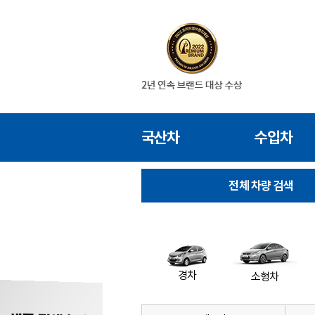
국산차
수입차
전체 차량 검색
경차
소형차