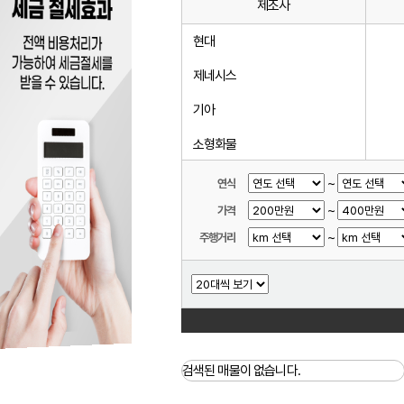
제조사
현대
제네시스
기아
소형화물
르노코리아(삼성)
~
연식
~
가격
KG모빌리티(쌍용)
~
주행거리
쉐보레
대우
중대형화물
중대형버스
검색된 매물이 없습니다.
기타제조사