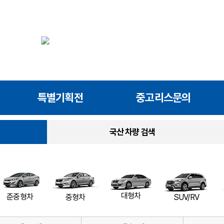
특별기획전
중고리스문의
국산 차량 검색
대형차
준중형차
SUV/RV
중형차