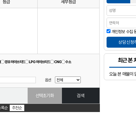
등급
세부등급
개인정보 수집 
최근 본 
겸
경유 하이브리드
LPG 하이브리드
CNG
수소
오늘 본 매물이 
옵션
선택초기화
검색
등록순
추천순