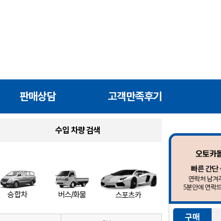
판매상담
고객만족후기
수입 차량 검색
버스/화물
승합차
스포츠카
구매