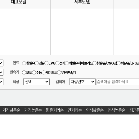
대표모델
세부모델
연료
휘발유
경유
LPG
전기
휘발유 하이브리드
휘발유/CNG겸
휘발유/LPG
변속기
오토
수동
세미오토
무단변속기
색상
검색어
가격낮은순
가격높은순
짧은거리순
긴거리순
연식낮은순
연식높은순
최근