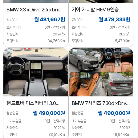
BMW
X3 xDrive 20i xLine
기아
카니발 HEV 9인승
시그니처
월 481,667원
월 478,333원
월납입금
월납입금
초기부담금
0원 ~ 선택사항
초기부담금
0원 ~ 선택사항
차량연식
2024/5
차량연식
2026/1
주행거리
34,768Km
주행거리
5,479Km
랜드로버
디스커버리 3.0
BMW
7시리즈 730d xDrive
P360 R-다이나믹 SE
디자인 퓨어 엑설런스
월 490,000원
월 490,000원
월납입금
월납입금
초기부담금
0원 ~ 선택사항
초기부담금
0원 ~ 선택사항
차량연식
2022/4
차량연식
2021/2
주행거리
33,515Km
주행거리
49,944Km