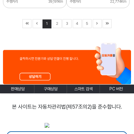
주행거리
39,191Km
주행거리
22,774Km
1
2
3
4
5
판매상담
구매상담
스마트 검색
PC 버전
본 사이트는 자동차관리법(제57조의2)을 준수합니다.