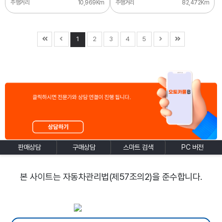
주행거리
10,969Km
주행거리
82,472Km
1
2
3
4
5
판매상담
구매상담
스마트 검색
PC 버전
본 사이트는 자동차관리법(제57조의2)을 준수합니다.