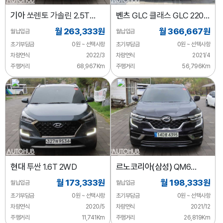
기아
쏘렌토 가솔린 2.5T
벤츠
GLC 클래스 GLC 220 d
2WD 그래비티
4MATIC 쿠페
월 263,333원
월 366,667원
월납입금
월납입금
초기부담금
0원 ~ 선택사항
초기부담금
0원 ~ 선택사항
차량연식
2022/3
차량연식
2021/4
주행거리
68,967Km
주행거리
56,796Km
현대
투싼 1.6T 2WD
르노코리아(삼성)
QM6
가솔린 2.0 GDe SE 2WD
월 173,333원
월 198,333원
월납입금
월납입금
초기부담금
0원 ~ 선택사항
초기부담금
0원 ~ 선택사항
차량연식
2020/5
차량연식
2021/12
주행거리
11,741Km
주행거리
26,819Km