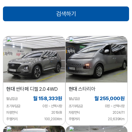
현대
싼타페 디젤 2.0 4WD
현대
스타리아
월 158,333원
월 255,000원
월납입금
월납입금
초기부담금
0원 ~ 선택사항
초기부담금
0원 ~ 선택사항
차량연식
2019/8
차량연식
2024/11
주행거리
100,200Km
주행거리
20,639Km