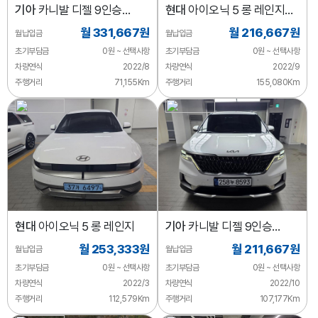
기아
카니발 디젤 9인승
현대
아이오닉 5 롱 레인지
하이리무진 시그니처
AWD
월 331,667원
월 216,667원
월납입금
월납입금
초기부담금
0원 ~ 선택사항
초기부담금
0원 ~ 선택사항
차량연식
2022/8
차량연식
2022/9
주행거리
71,155Km
주행거리
155,080Km
현대
아이오닉 5 롱 레인지
기아
카니발 디젤 9인승
노블레스
월 253,333원
월 211,667원
월납입금
월납입금
초기부담금
0원 ~ 선택사항
초기부담금
0원 ~ 선택사항
차량연식
2022/3
차량연식
2022/10
주행거리
112,579Km
주행거리
107,177Km