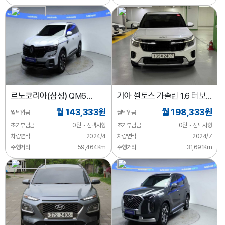
르노코리아(삼성)
QM6
기아
셀토스 가솔린 1.6 터보
퀘스트 2.0 LPe 2WD
2WD
월 143,333원
월 198,333원
월납입금
월납입금
초기부담금
0원 ~ 선택사항
초기부담금
0원 ~ 선택사항
차량연식
2024/4
차량연식
2024/7
주행거리
59,464Km
주행거리
31,691Km