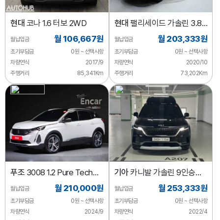
현대
코나 1.6 터보 2WD
현대
팰리세이드 가솔린 3.8
4WD
월 106,667원
월 203,333원
월납입금
월납입금
초기부담금
0원 ~ 선택사항
초기부담금
0원 ~ 선택사항
차량연식
2017/9
차량연식
2020/10
주행거리
85,341Km
주행거리
73,202Km
푸조
3008 1.2 Pure Tech
기아
카니발 가솔린 9인승
알뤼르
하이리무진 시그니처
월 210,000원
월 253,333원
월납입금
월납입금
초기부담금
0원 ~ 선택사항
초기부담금
0원 ~ 선택사항
차량연식
2024/9
차량연식
2022/4