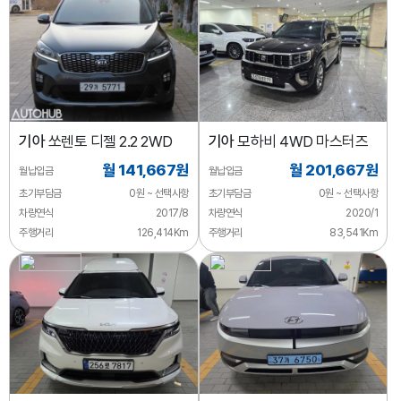
기아
쏘렌토 디젤 2.2 2WD
기아
모하비 4WD 마스터즈
월 141,667원
월 201,667원
월납입금
월납입금
초기부담금
0원 ~ 선택사항
초기부담금
0원 ~ 선택사항
차량연식
2017/8
차량연식
2020/1
주행거리
126,414Km
주행거리
83,541Km