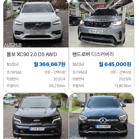
볼보
XC90 2.0 D5 AWD
랜드로버
디스커버리
월 366,667원
월 645,000원
월납입금
월납입금
초기부담금
0원 ~ 선택사항
초기부담금
0원 ~ 선택사항
차량연식
2020/4
차량연식
2025/6
주행거리
69,210Km
주행거리
13,805Km